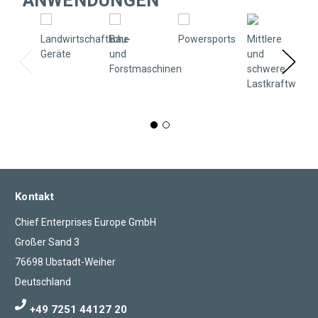
ANWENDUNGEN
Landwirtschaftliche
Bau-
Powersports
Mittlere
Geräte
und
und
Forstmaschinen
schwere
Lastkraftwage
Kontakt
Chief Enterprises Europe GmbH
Großer Sand 3
76698 Ubstadt-Weiher
Deutschland
+49 7251 44127 20