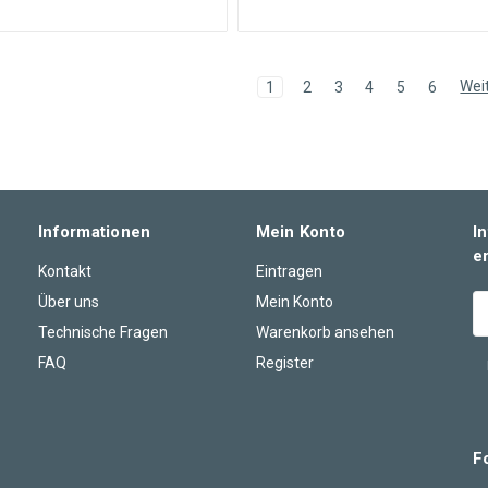
Wei
1
2
3
4
5
6
Informationen
Mein Konto
I
e
Kontakt
Eintragen
Über uns
Mein Konto
E-
M
Technische Fragen
Warenkorb ansehen
A
FAQ
Register
F