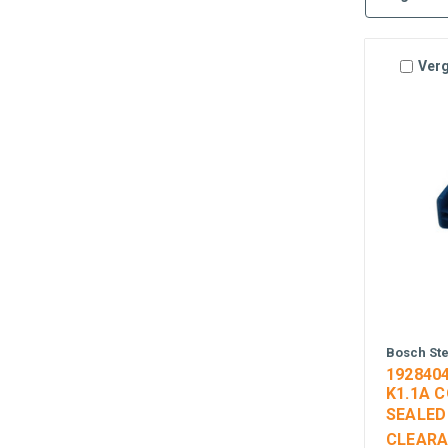
Verg
Bosch St
192840
K1.1A 
SEALED
CLEARA