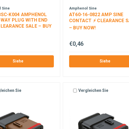
 Sine
Amphenol Sine
8SC-K004 AMPHENOL
AT60-16-0822 AMP SINE
8-WAY PLUG WITH END
CONTACT ⚡ CLEARANCE S
CLEARANCE SALE – BUY
– BUY NOW!
€0,46
Siehe
Siehe
leichen Sie
Vergleichen Sie