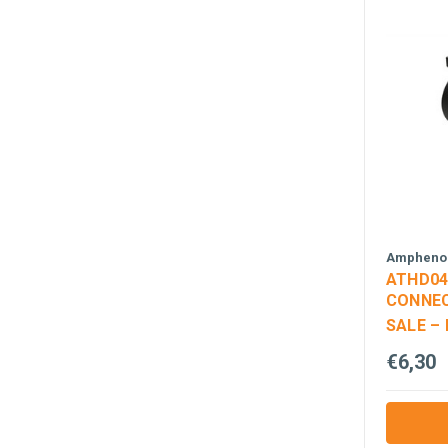
Amphenol
ATHD04
CONNEC
SALE –
€6,30