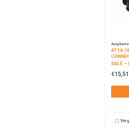
Amphenol
AT16-1
CONNEC
SALE –
€15,51
Verg