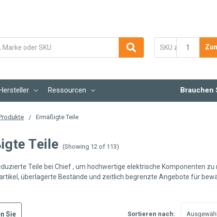
Zum
Hersteller
Ressourcen
Brauchen 
Produkte
Ermäßigte Teile
gte Teile
(Showing 12 of 113)
duzierte Teile bei Chief , um hochwertige elektrische Komponenten zu r
rtikel, überlagerte Bestände und zeitlich begrenzte Angebote für bewäh
n Sie
Sortieren nach: