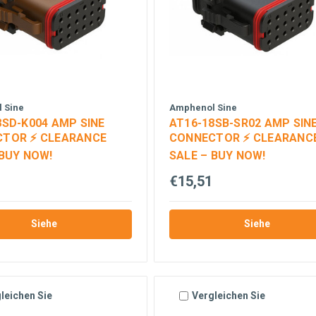
 Sine
Amphenol Sine
8SD-K004 AMP SINE
AT16-18SB-SR02 AMP SIN
TOR ⚡ CLEARANCE
CONNECTOR ⚡ CLEARANC
 BUY NOW!
SALE – BUY NOW!
€15,51
Siehe
Siehe
leichen Sie
Vergleichen Sie