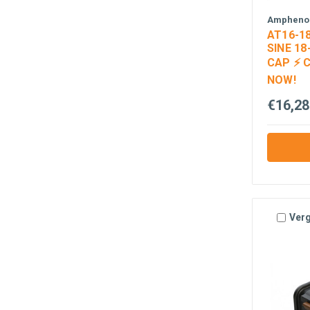
Amphenol
AT16-1
SINE 1
CAP ⚡ 
NOW!
€16,28
Verg