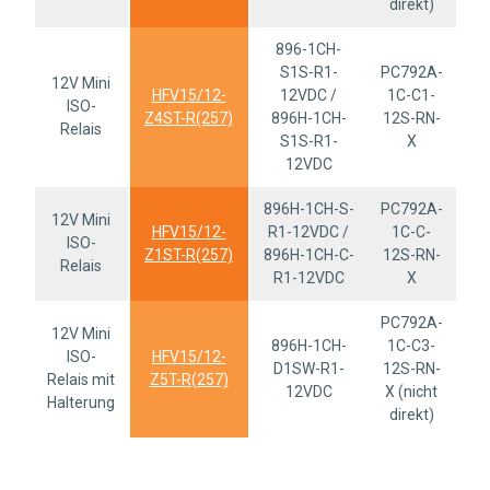
direkt)
896-1CH-
S1S-R1-
PC792A-
12V Mini
HFV15/12-
12VDC /
1C-C1-
ISO-
Z4ST-R(257)
896H-1CH-
12S-RN-
Relais
S1S-R1-
X
12VDC
896H-1CH-S-
PC792A-
12V Mini
HFV15/12-
R1-12VDC /
1C-C-
ISO-
Z1ST-R(257)
896H-1CH-C-
12S-RN-
Relais
R1-12VDC
X
PC792A-
12V Mini
896H-1CH-
1C-C3-
ISO-
HFV15/12-
D1SW-R1-
12S-RN-
Relais mit
Z5T-R(257)
12VDC
X (nicht
Halterung
direkt)