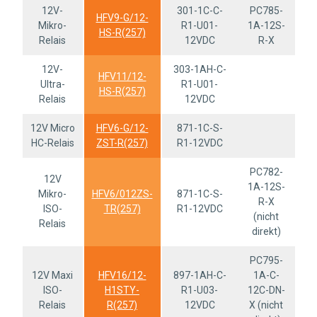
12V-
301-1C-C-
PC785-
HFV9-G/12-
Mikro-
R1-U01-
1A-12S-
HS-R(257)
Relais
12VDC
R-X
12V-
303-1AH-C-
HFV11/12-
Ultra-
R1-U01-
HS-R(257)
Relais
12VDC
12V Micro
HFV6-G/12-
871-1C-S-
HC-Relais
ZST-R(257)
R1-12VDC
PC782-
12V
1A-12S-
Mikro-
HFV6/012ZS-
871-1C-S-
R-X
ISO-
TR(257)
R1-12VDC
(nicht
Relais
direkt)
PC795-
12V Maxi
HFV16/12-
897-1AH-C-
1A-C-
ISO-
H1STY-
R1-U03-
12C-DN-
Relais
R(257)
12VDC
X (nicht