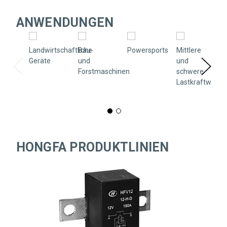
ANWENDUNGEN
Landwirtschaftliche
Bau-
Powersports
Mittlere
Geräte
und
und
Forstmaschinen
schwere
Lastkraftwage
HONGFA PRODUKTLINIEN