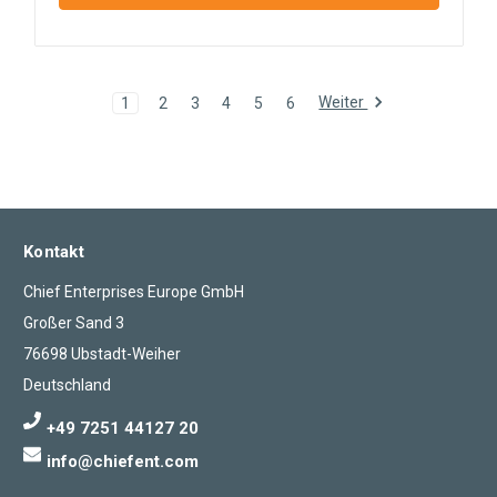
Weiter
1
2
3
4
5
6
Kontakt
Chief Enterprises Europe GmbH
Großer Sand 3
76698 Ubstadt-Weiher
Deutschland
+49 7251 44127 20
info@chiefent.com