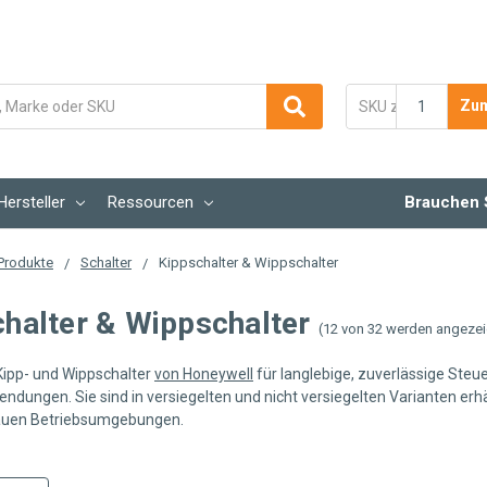
Zum
Hersteller
Ressourcen
Brauchen 
Produkte
Schalter
Kippschalter & Wippschalter
halter & Wippschalter
(12 von 32 werden angezei
 Kipp- und Wippschalter
von Honeywell
für langlebige, zuverlässige Steu
ndungen. Sie sind in versiegelten und nicht versiegelten Varianten erhäl
rauen Betriebsumgebungen.