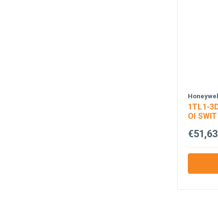
Honeywell
1TL1-3
OI SWI
€51,63