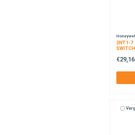
Honeywell
2NT1-7
SWITC
€29,16
Verg