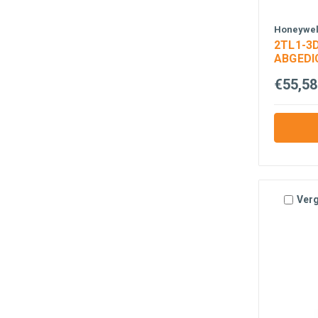
Honeywell
2TL1-3
ABGEDI
€55,58
Verg